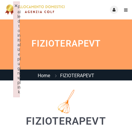
×
F
ai
le
d
t
o
in
iti
FIZIOTERAPEVT
al
iz
e
pl
u
gi
n:
Home
FIZIOTERAPEVT
w
pl
in
k
Failed to initialize plugin: wplink
FIZIOTERAPEVT