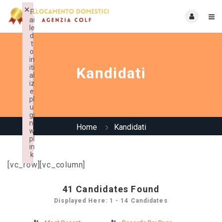
×
F
ai
le
d
t
o
in
iti
Kandidati
al
iz
e
pl
u
gi
n:
Home
Kandidati
w
pl
in
k
[vc_row][vc_column]
Failed to initialize plugin: wplink
41
Candidates Found
Displayed Here: 1 - 14 Candidates