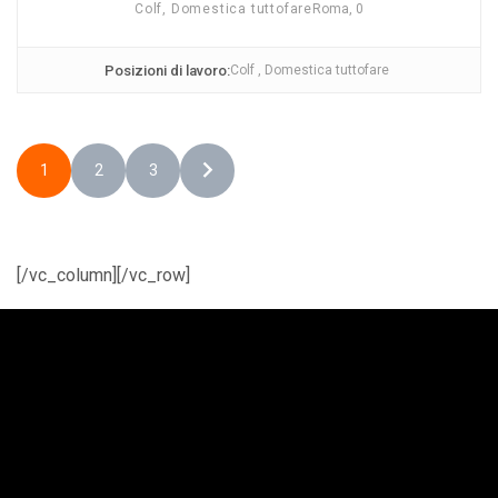
Colf, Domestica tuttofare
Roma, 0
Posizioni di lavoro:
Colf , Domestica tuttofare
1
2
3
[/vc_column][/vc_row]